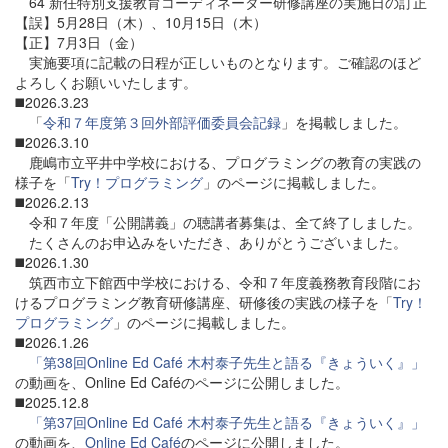
64 新任特別支援教育コーディネーター研修講座の実施日の訂正
【誤】5月28日（木）、10月15日（木）
【正】7月3日（金）
実施要項に記載の日程が正しいものとなります。ご確認のほど
よろしくお願いいたします。
◼️2026.3.23
「
令和７年度第３回外部評価委員会記録
」を掲載しました。
◼️2026.3.10
鹿嶋市立平井中学校における、プログラミングの教育の実践の
様子を「
Try！プログラミング
」のページに掲載しました。
◼️2026.2.13
令和７年度「公開講義」の聴講者募集は、全て終了しました。
たくさんのお申込みをいただき、ありがとうございました。
◼️2026.1.30
筑西市立下館西中学校における、令和７年度義務教育段階にお
けるプログラミング教育研修講座、研修後の実践の様子を「
Try！
プログラミング
」のページに掲載しました。
◼️2026.1.26
「第38回Online Ed Café 木村泰子先生と語る『きょういく』」
の動画を、Online Ed Caféのページに公開しました。
◼️2025.12.8
「第37回Online Ed Café 木村泰子先生と語る『きょういく』」
の動画を、
Online Ed Café
のページに公開しました。