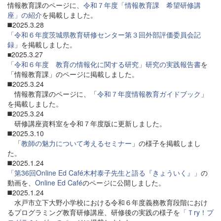
情報教育課のページに、
令和７年度「情報教育課 希望研修講
座」の紹介
を掲載しました。
◼️2025.3.28
「令和６年度茨城県教育研修センター第３回外部評価委員会記
録
」を掲載しました。
■2025.3.27
「令和６年度 教育の情報化に関する研究」研究の実践報告書
を
「情報教育課」のページに掲載しました。
◼️2025.3.24
情報教育課のページに、「
令和７年度情報教育ガイドブック
」
を掲載しました。
◼️2025.3.24
研修講座資料室を令和７年度版に更新しました。
◼️2025.3.10
「
教師の魅力について考えるセミナー
」の様子を掲載しまし
た。
◼️2025.1.24
「第36回Online Ed Café木村泰子先生と語る『きょういく』」
の
動画を、
Online Ed Café
のページに公開しました。
◼️2025.1.24
水戸市立下大野小学校における令和６年度義務教育段階におけ
るプログラミング教育研修講座、研修後の実践の様子を
「Ｔry！プ