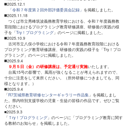
◼️2025.12.1
「令和７年度第２回外部評価委員会記録」
を掲載しました。
◼️2025.11.18
つくば市立秀峰筑波義務教育学校における、令和７年度義務教
育段階におけるプログラミング教育研修講座、研修後の実践の様
子を「
Try！プログラミング
」のページに掲載しました。
◼️2025.10.9
古河市立八俣小学校における令和７年度義務教育段階における
プログラミング教育研修講座、研修後の実践の様子を「Try！プロ
グラミング」のページに掲載しました。
◼️2025.9.4
９月５日（金）の研修講座は、予定通り実施
いたします。
台風15号の影響で、風雨が強くなることが考えられますので、
十分に注意をして来所ください。（所外研修につきましても、同
様となります。）
◼️2025.9.4
「
R7茨城県教育研修センターギャラリー作品集
」を掲載しまし
た。県内特別支援学校の児童・生徒の皆様の作品です。ぜひご覧
ください。
■2025.9.3
「
Ｔry！プログラミング
」のページに「プログラミング教育に関す
る教材のお知らせ」を掲載しました。