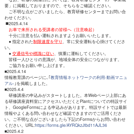
要」に掲載しておりますので、そちらをご確認ください。
ご不明な点がございましたら、教育研修センターまでお問い合
わせください。
◼️2025.4.14
お車で来所される受講者の皆様へ（注意喚起）
十分に注意を払い運転されますようお願いいたします。
● 指定された
制限速度を守り
、常に安全運転を心掛けてくださ
い。
●
交通信号や標識に従い
、慎重に運転してください。
皆様一人ひとりの意識が、地域全体の安全につながります。
ご協力をお願い申し上げます。
■2025.4.14
情報教育課のページに､｢
教育情報ネットワークの利用‐動画マニュ
アル‐
｣を掲載しました。
■2025.4.4
研修講座の申込みがスタートしました。本Webページ上部にあ
る研修講座資料室にアクセスいただくとPlantについての特設サイ
ト、GoogleFormsによる申込みがあります。特設サイトでは最新
情報やよくある問い合わせなど確認できますのでご活用くださ
い。ご不明な点がございましたら下記のFormsからお問い合わせ
ください。URL:
https://forms.gle/AYRQkzJtbd11AJL36
■2025.4.2