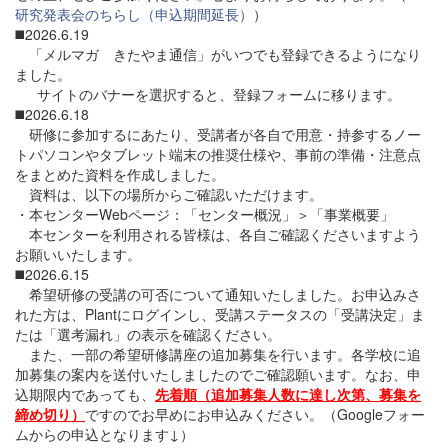
研究発表会のちらし（申込期間延長）
）
◼️2026.6.19
「メルマガ きたやま通信」がいつでも登録できるようになり
ました。
サイトのバナーを選択すると、登録フォームに移ります。
◼️2026.6.18
研修に参加するにあたり、受講者が各自で用意・持参するノー
トパソコンやタブレット端末の推奨仕様や、事前の準備・注意点
をまとめた資料を作成しました。
資料は、以下の場所からご確認いただけます。
・本センターWebページ：「センター概況」＞「事業概要」
本センターを利用される皆様は、各自ご確認くださいますよう
お願いいたします。
◼️2026.6.15
希望研修の受講の可否について通知いたしました。お申込みさ
れた方は、Plantにログインし、受講ステータスの「受講決定」ま
たは「選考漏れ」の表示を確認ください。
また、一部の希望研修講座の追加募集を行います。各学校に追
加募集の案内を送付いたしましたのでご確認願います。なお、申
込期限内であっても、
先着順（追加募集人数に達し次第、募集を
締め切り）
ですのでお早めにお申込みください。（Googleフォー
ムからの申込となります↓）