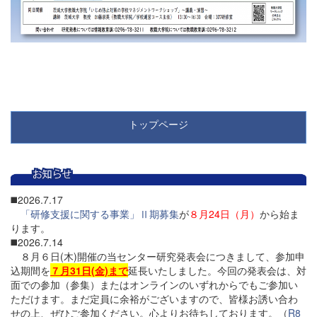
トップページ
◼️2026.7.17
「研修支援に関する事業」Ⅱ期募集
が
８月24日（月）
から始ま
ります。
◼️2026.7.14
８月６日(木)開催の当センター研究発表会につきまして、参加申
込期間を
７月31日(金)まで
延長いたしました。今回の発表会は、対
面での参加（参集）またはオンラインのいずれからでもご参加い
ただけます。まだ定員に余裕がございますので、皆様お誘い合わ
せの上、ぜひご参加ください。心よりお待ちしております。（
R8