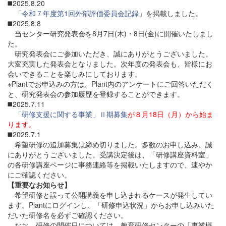
◼️2025.8.20
「
令和７年度第1回外部評価委員会記録
」を掲載しました。
◼️2025.8.8
当センター研究発表会を8月7日(木)・8日(金)に開催いたしまし
た。
研究発表会にご参加いただき、誠にありがとうございました。
大変充実した発表会となりました。次年度の発表会も、皆様にお
会いできることを楽しみにしております。
※Plantでお申込みの方は、Plant内のアンケートにご回答いただく
と、研究発表会の参加履歴を登録することができます。
◼️2025.7.11
「研修支援に関する事業」Ⅱ期募集
が８月18日（月）から始ま
ります。
◼️2025.7.1
希望研修の追加募集は締め切りました。多数のお申し込み、誠
にありがとうございました。受講決定後は、「研修講座資料室」
の各研修講座ページに事務連絡等を掲載いたしますので、速やか
にご確認ください。
【重要なお知らせ】
希望研修と誤って公開講義を申し込まれるケースが発生してい
ます。Plantにログインし、「研修申込状況」からお申し込みいた
だいた研修名を必ずご確認ください。
なお、研修の開催日については、教育研修センターの「事業概