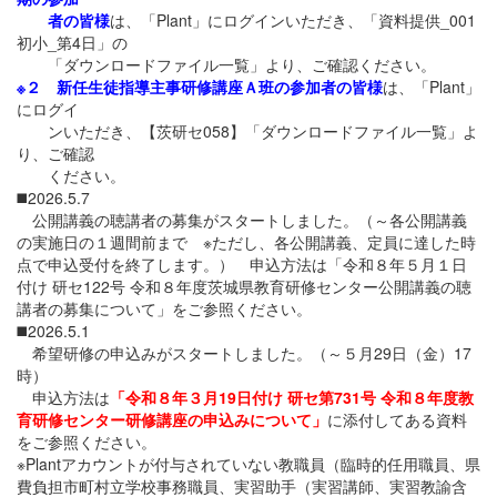
者の皆様
は、「Plant」にログインいただき、「資料提供_001
初小_第4日」の
「ダウンロードファイル一覧」より、ご確認ください。
※２ 新任生徒指導主事研修講座Ａ班の参加者の皆様
は、「Plant」
にログイ
ンいただき、【茨研セ058】「ダウンロードファイル一覧」よ
り、ご確認
ください。
◼️2026.5.7
公開講義の聴講者の募集がスタートしました。（～各公開講義
の実施日の１週間前まで ※ただし、各公開講義、定員に達した時
点で申込受付を終了します。） 申込方法は「令和８年５月１日
付け 研セ122号 令和８年度茨城県教育研修センター公開講義の聴
講者の募集について」をご参照ください。
◼️2026.5.1
希望研修の申込みがスタートしました。（～５月29日（金）17
時）
申込方法は
「令和８年３月19日付け 研セ第731号 令和８年度教
育研修センター研修講座の申込みについて」
に添付してある資料
をご参照ください。
※Plantアカウントが付与されていない教職員（臨時的任用職員、県
費負担市町村立学校事務職員、実習助手（実習講師、実習教諭含