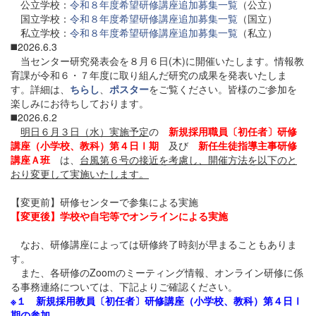
公立学校：
令和８年度希望研修講座追加募集一覧
（公立）
国立学校：
令和８年度希望研修講座追加募集一覧
（国立）
私立学校：
令和８年度希望研修講座追加募集一覧
（私立）
◼️2026.6.3
当センター研究発表会を８月６日(木)に開催いたします。情報教
育課が令和６・７年度に取り組んだ研究の成果を発表いたしま
す。詳細は、
ちらし
、
ポスター
をご覧ください。皆様のご参加を
楽しみにお待ちしております。
◼️2026.6.2
明日６月３日（水）実施予定
の
新規採用職員〔初任者〕研修
講座（小学校、教科）第４日Ⅰ期
及び
新任生徒指導主事研修
講座Ａ班
は、
台風第６号の接近を考慮し、開催方法を以下のと
おり変更して実施いたします。
【変更前】研修センターで参集による実施
【変更後】学校や自宅等でオンラインによる実施
なお、研修講座によっては研修終了時刻が早まることもありま
す。
また、各研修のZoomのミーティング情報、オンライン研修に係
る事務連絡については、下記よりご確認ください。
※１ 新規採用教員〔初任者〕研修講座（小学校、教科）第４日Ⅰ
期の参加