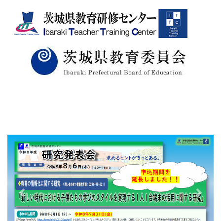
p
n
r
e
e
x
v
t
i
o
u
s