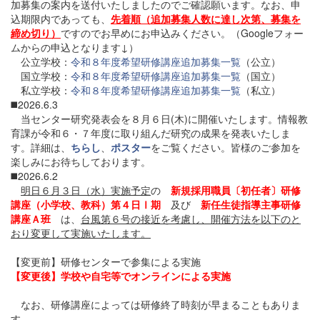
加募集の案内を送付いたしましたのでご確認願います。なお、申
込期限内であっても、
先着順（追加募集人数に達し次第、募集を
締め切り）
ですのでお早めにお申込みください。（Googleフォー
ムからの申込となります↓）
公立学校：
令和８年度希望研修講座追加募集一覧
（公立）
国立学校：
令和８年度希望研修講座追加募集一覧
（国立）
私立学校：
令和８年度希望研修講座追加募集一覧
（私立）
◼️2026.6.3
当センター研究発表会を８月６日(木)に開催いたします。情報教
育課が令和６・７年度に取り組んだ研究の成果を発表いたしま
す。詳細は、
ちらし
、
ポスター
をご覧ください。皆様のご参加を
楽しみにお待ちしております。
◼️2026.6.2
明日６月３日（水）実施予定
の
新規採用職員〔初任者〕研修
講座（小学校、教科）第４日Ⅰ期
及び
新任生徒指導主事研修
講座Ａ班
は、
台風第６号の接近を考慮し、開催方法を以下のと
おり変更して実施いたします。
【変更前】研修センターで参集による実施
【変更後】学校や自宅等でオンラインによる実施
なお、研修講座によっては研修終了時刻が早まることもありま
す。