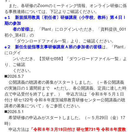
また、各研修のZoomのミーティング情報、オンライン研修に係
る事務連絡については、下記よりご確認ください。
※１ 新規採用教員〔初任者〕研修講座（小学校、教科）第４日Ⅰ
期の参加
者の皆様
は、「Plant」にログインいただき、「資料提供_001
初小_第4日」の
「ダウンロードファイル一覧」より、ご確認ください。
※２ 新任生徒指導主事研修講座Ａ班の参加者の皆様
は、「Plant」
にログイ
ンいただき、【茨研セ058】「ダウンロードファイル一覧」よ
り、ご確認
ください。
◼️2026.5.7
公開講義の聴講者の募集がスタートしました。（～各公開講義
の実施日の１週間前まで ※ただし、各公開講義、定員に達した時
点で申込受付を終了します。） 申込方法は「令和８年５月１日
付け 研セ122号 令和８年度茨城県教育研修センター公開講義の聴
講者の募集について」をご参照ください。
◼️2026.5.1
希望研修の申込みがスタートしました。（～５月29日（金）17
時）
申込方法は
「令和８年３月19日付け 研セ第731号 令和８年度教