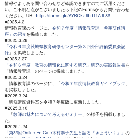
情報やよくある問い合わせなど確認できますのでご活用くださ
い。ご不明な点がございましたら下記のFormsからお問い合わせ
ください。URL:
https://forms.gle/AYRQkzJtbd11AJL36
■2025.4.2
情報教育課のページに、
令和７年度「情報教育課 希望研修講
座」の紹介
を掲載しました。
◼️2025.3.28
「令和６年度茨城県教育研修センター第３回外部評価委員会記
録
」を掲載しました。
■2025.3.27
「令和６年度 教育の情報化に関する研究」研究の実践報告書
を
「情報教育課」のページに掲載しました。
◼️2025.3.24
情報教育課のページに、「
令和７年度情報教育ガイドブック
」
を掲載しました。
◼️2025.3.24
研修講座資料室を令和７年度版に更新しました。
◼️2025.3.10
「
教師の魅力について考えるセミナー
」の様子を掲載しまし
た。
◼️2025.1.24
「第36回Online Ed Café木村泰子先生と語る『きょういく』」
の