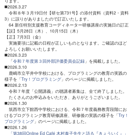
ります。
◼️2026.3.27
令和８年３月19日付【研セ第731号】の添付資料（資料2・資料
3）に誤りがありましたので訂正いたします。
64 新任特別支援教育コーディネーター研修講座の実施日の訂正
【誤】5月28日（木）、10月15日（木）
【正】7月3日（金）
実施要項に記載の日程が正しいものとなります。ご確認のほど
よろしくお願いいたします。
◼️2026.3.23
「
令和７年度第３回外部評価委員会記録
」を掲載しました。
◼️2026.3.10
鹿嶋市立平井中学校における、プログラミングの教育の実践の
様子を「
Try！プログラミング
」のページに掲載しました。
◼️2026.2.13
令和７年度「公開講義」の聴講者募集は、全て終了しました。
たくさんのお申込みをいただき、ありがとうございました。
◼️2026.1.30
筑西市立下館西中学校における、令和７年度義務教育段階にお
けるプログラミング教育研修講座、研修後の実践の様子を「
Try！
プログラミング
」のページに掲載しました。
◼️2026.1.26
「第38回Online Ed Café 木村泰子先生と語る『きょういく』」