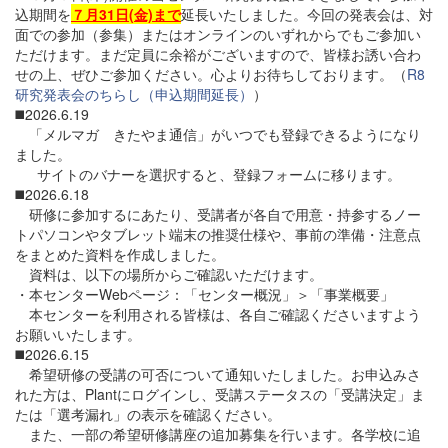
込期間を
７月31日(金)まで
延長いたしました。今回の発表会は、対
面での参加（参集）またはオンラインのいずれからでもご参加い
ただけます。まだ定員に余裕がございますので、皆様お誘い合わ
せの上、ぜひご参加ください。心よりお待ちしております。（
R8
研究発表会のちらし（申込期間延長）
）
◼️2026.6.19
「メルマガ きたやま通信」がいつでも登録できるようになり
ました。
サイトのバナーを選択すると、登録フォームに移ります。
◼️2026.6.18
研修に参加するにあたり、受講者が各自で用意・持参するノー
トパソコンやタブレット端末の推奨仕様や、事前の準備・注意点
をまとめた資料を作成しました。
資料は、以下の場所からご確認いただけます。
・本センターWebページ：「センター概況」＞「事業概要」
本センターを利用される皆様は、各自ご確認くださいますよう
お願いいたします。
◼️2026.6.15
希望研修の受講の可否について通知いたしました。お申込みさ
れた方は、Plantにログインし、受講ステータスの「受講決定」ま
たは「選考漏れ」の表示を確認ください。
また、一部の希望研修講座の追加募集を行います。各学校に追