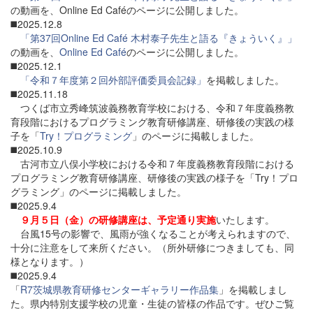
の動画を、Online Ed Caféのページに公開しました。
◼️2025.12.8
「第37回Online Ed Café 木村泰子先生と語る『きょういく』」
の動画を、
Online Ed Café
のページに公開しました。
◼️2025.12.1
「令和７年度第２回外部評価委員会記録」
を掲載しました。
◼️2025.11.18
つくば市立秀峰筑波義務教育学校における、令和７年度義務教
育段階におけるプログラミング教育研修講座、研修後の実践の様
子を「
Try！プログラミング
」のページに掲載しました。
◼️2025.10.9
古河市立八俣小学校における令和７年度義務教育段階における
プログラミング教育研修講座、研修後の実践の様子を「Try！プロ
グラミング」のページに掲載しました。
◼️2025.9.4
９月５日（金）の研修講座は、予定通り実施
いたします。
台風15号の影響で、風雨が強くなることが考えられますので、
十分に注意をして来所ください。（所外研修につきましても、同
様となります。）
◼️2025.9.4
「
R7茨城県教育研修センターギャラリー作品集
」を掲載しまし
た。県内特別支援学校の児童・生徒の皆様の作品です。ぜひご覧