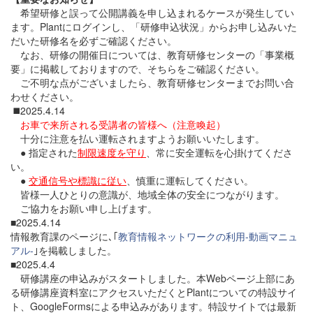
希望研修と誤って公開講義を申し込まれるケースが発生してい
ます。Plantにログインし、「研修申込状況」からお申し込みいた
だいた研修名を必ずご確認ください。
なお、研修の開催日については、教育研修センターの「事業概
要」に掲載しておりますので、そちらをご確認ください。
ご不明な点がございましたら、教育研修センターまでお問い合
わせください。
◼️2025.4.14
お車で来所される受講者の皆様へ（注意喚起）
十分に注意を払い運転されますようお願いいたします。
● 指定された
制限速度を守り
、常に安全運転を心掛けてくださ
い。
●
交通信号や標識に従い
、慎重に運転してください。
皆様一人ひとりの意識が、地域全体の安全につながります。
ご協力をお願い申し上げます。
■2025.4.14
情報教育課のページに､｢
教育情報ネットワークの利用‐動画マニュ
アル‐
｣を掲載しました。
■2025.4.4
研修講座の申込みがスタートしました。本Webページ上部にあ
る研修講座資料室にアクセスいただくとPlantについての特設サイ
ト、GoogleFormsによる申込みがあります。特設サイトでは最新