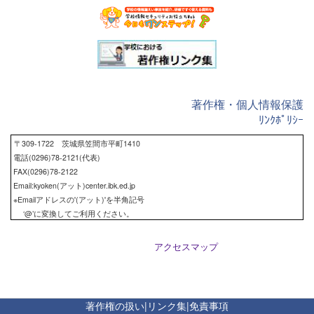
著作権・個人情報保護
ﾘﾝｸﾎﾟﾘｼｰ
〒309-1722 茨城県笠間市平町1410
電話(0296)78-2121(代表)
FAX(0296)78-2122
Email:kyoken(アット)center.ibk.ed.jp
※Emailアドレスの'(アット)'を半角記号
‘@’に変換してご利用ください。
アクセスマップ
著作権の扱い
|
リンク集
|
免責事項